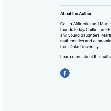
About the Author
Caitlin Alifirenka and Marti
friends today. Caitlin, an E
and young daughters. Martin
mathematics and economics
from Duke University.
Learn more about this auth
Social
Media
F
a
c
e
b