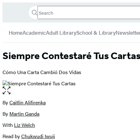
Search
Go
Hachette
Search
Submit
to
Book
Hachette
menu
Hachette
Group
Home
Academic
Adult Library
School & Library
Newslette
Book
Group
home
Siempre Contestaré Tus Carta
Cómo Una Carta Cambió Dos Vidas
Open
the
full-
By
Caitlin Alifirenka
Contributors
size
By
Martin Ganda
image
With
Liz Welch
Read by
Chukwudi Iwuji