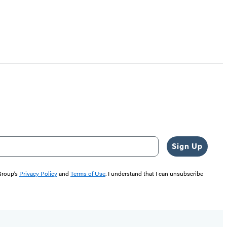
Sign Up
 Group’s
Privacy Policy
and
Terms of Use
. I understand that I can unsubscribe