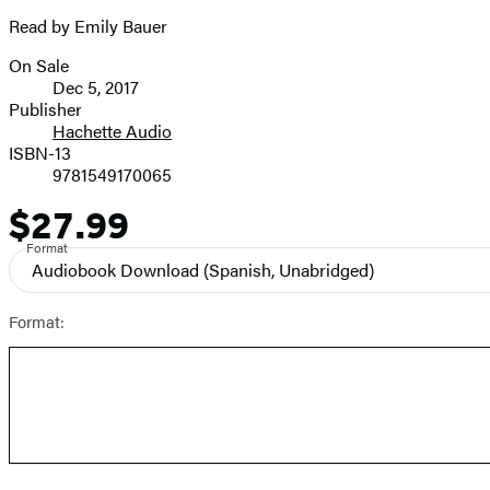
Read by Emily Bauer
On Sale
Formats
Dec 5, 2017
and
Publisher
Hachette Audio
Prices
ISBN-13
9781549170065
$27.99
Price
Format
Audiobook Download
(Spanish, Unabridged)
Format: